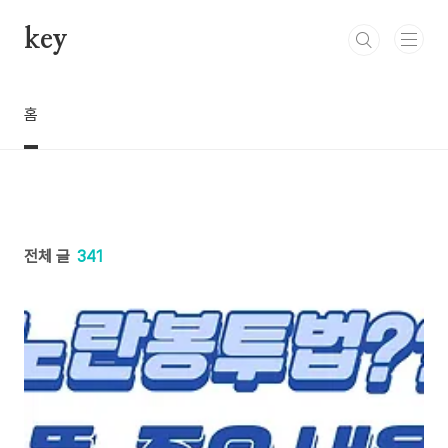
본문 바로가기
key
홈
전체 글
341