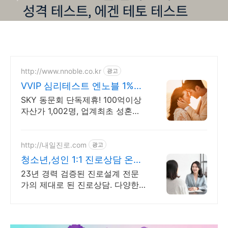
http://www.nnoble.co.kr
광고
VVIP 심리테스트 엔노블 1%를
위한 상류층 결정사
SKY 동문회 단독제휴! 100억이상
자산가 1,002명, 업계최초 성혼주
의 시행 변호사검증 회원수 공개,
전문직/엘리트/노블레스 전문, 여
성가족부장관대상 2회수상
http://내일진로.com
광고
청소년,성인 1:1 진로상담 온라
인 화상 진로/고민상담
23년 경력 검증된 진로설계 전문
가의 제대로 된 진로상담. 다양한
검사,분석,코칭