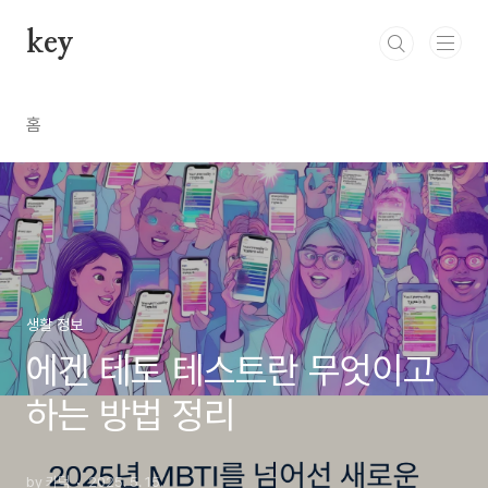
본문 바로가기
key
홈
생활 정보
에겐 테토 테스트란 무엇이고
하는 방법 정리
by 카덕
2025. 5. 15.