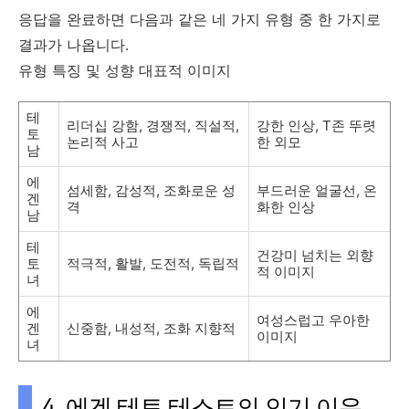
응답을 완료하면 다음과 같은 네 가지 유형 중 한 가지로
결과가 나옵니다.
유형 특징 및 성향 대표적 이미지
테
리더십 강함, 경쟁적, 직설적,
강한 인상, T존 뚜렷
토
논리적 사고
한 외모
남
에
섬세함, 감성적, 조화로운 성
부드러운 얼굴선, 온
겐
격
화한 인상
남
테
건강미 넘치는 외향
토
적극적, 활발, 도전적, 독립적
적 이미지
녀
에
여성스럽고 우아한
겐
신중함, 내성적, 조화 지향적
이미지
녀
4. 에겐 테토 테스트의 인기 이유