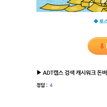
◆ 토
▶ ADT캡스 검색 캐시워크 돈
정답 :
4