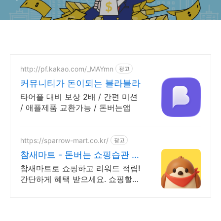
http://pf.kakao.com/_MAYmn
광고
커뮤니티가 돈이되는 블라블라
타어플 대비 보상 2배 / 간편 미션
/ 애플제품 교환가능 / 돈버는앱
https://sparrow-mart.co.kr/
광고
참새마트 - 돈버는 쇼핑습관 쇼
핑만 해도 포인트 적립
참새마트로 쇼핑하고 리워드 적립!
간단하게 혜택 받으세요. 쇼핑할때
엔 참새마트에 들러주세요! 참새가
쇼핑포인트를 물어다줄거에요!