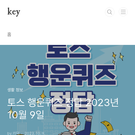
본문 바로가기
key
홈
생활 정보
토스 행운퀴즈 정답 2023년
10월 9일
by 카덕
2023. 10. 9.