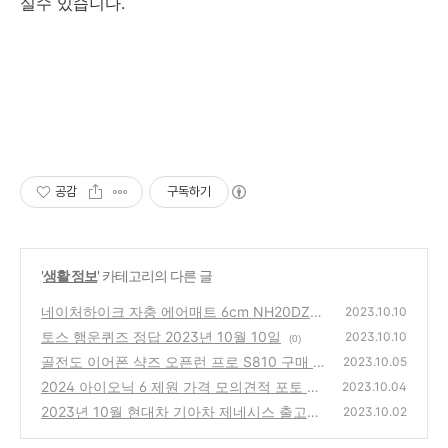
실수 있습니다.
공감
구독하기
'
생활 정보
' 카테고리의 다른 글
네이처하이크 자충 에어매트 6cm NH20DZ0
2023.10.10
02 내돈내산 리뷰
토스 행운퀴즈 정답 2023년 10월 10일
(0)
2023.10.10
(0)
골전도 이어폰 샥즈 오픈런 프로 S810 구매 후
2023.10.05
기
2024 아이오닉 6 제원 가격 모의견적 포토 정
(0)
2023.10.04
보
2023년 10월 현대차 기아차 제네시스 출고기
(0)
2023.10.02
간 납기표
(0)