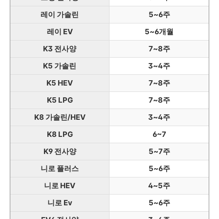
레이 가솔린
5~6주
레이 EV
5~6개월
K3 전사양
7~8주
K5 가솔린
3~4주
K5 HEV
7~8주
K5 LPG
7~8주
K8 가솔린/HEV
3~4주
K8 LPG
6~7
K9 전사양
5~7주
니로 플러스
5~6주
니로 HEV
4~5주
니로 Ev
5~6주