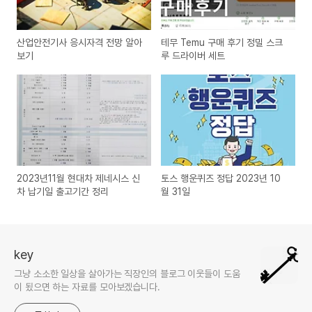
산업안전기사 응시자격 전망 알아
테무 Temu 구매 후기 정밀 스크
보기
루 드라이버 세트
2023년11월 현대차 제네시스 신
토스 행운퀴즈 정답 2023년 10
차 납기일 출고기간 정리
월 31일
key
그냥 소소한 일상을 살아가는 직장인의 블로그 이웃들이 도움
이 됬으면 하는 자료를 모아보겠습니다.