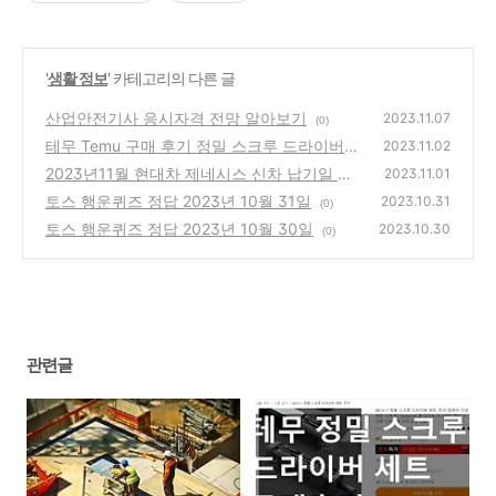
'
생활 정보
' 카테고리의 다른 글
산업안전기사 응시자격 전망 알아보기
2023.11.07
(0)
테무 Temu 구매 후기 정밀 스크루 드라이버
2023.11.02
세트
2023년11월 현대차 제네시스 신차 납기일 출
(0)
2023.11.01
고기간 정리
토스 행운퀴즈 정답 2023년 10월 31일
(0)
2023.10.31
(0)
토스 행운퀴즈 정답 2023년 10월 30일
2023.10.30
(0)
관련글