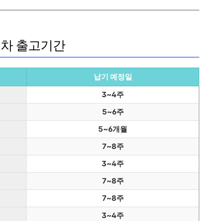
 신차 출고기간
납기 예정일
3~4주
5~6주
5~6개월
7~8주
3~4주
7~8주
7~8주
3~4주