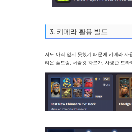
3. 키메라 활용 빌드
저도 아직 얻지 못했기 때문에 키메라 사
리온 폴드링, 서슬깃 차르가, 사령관 드라