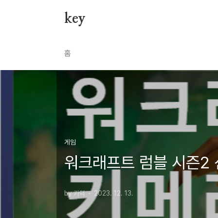
본문 바로가기
key
홈
게임
워크래프트 럼블 시즌2 
by 카덕
2023. 12. 13.