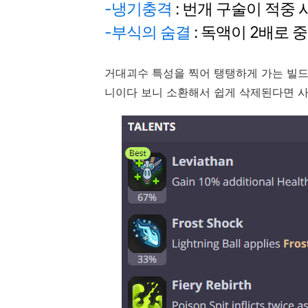
-냉기충격
: 번개 구술이 적중
-부식의 숨결
: 독액이 2배로 
거대괴수 특성을 찍어 탱탱하게 가는 빌드
니이다 보니 소환해서 쉽게 삭제된다면 