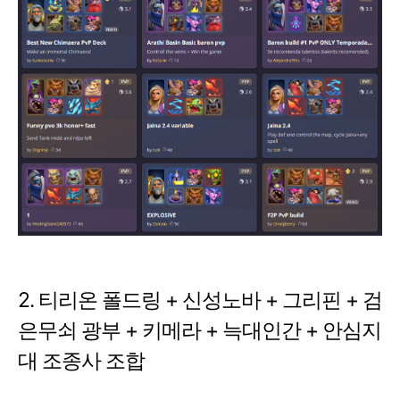
2. 티리온 폴드링 + 신성노바 + 그리핀 + 검
은무쇠 광부 + 키메라 + 늑대인간 + 안심지
대 조종사 조합