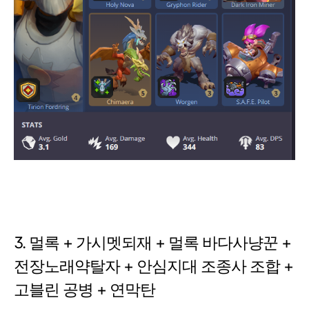
3. 멀록 + 가시멧되재 + 멀록 바다사냥꾼 +
전장노래약탈자 + 안심지대 조종사 조합 +
고블린 공병 + 연막탄