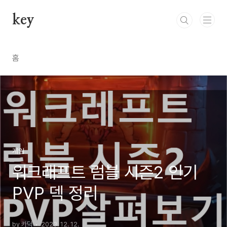
본문 바로가기
key
홈
게임
워크래프트 럼블 시즌2 인기
PVP 덱 정리
by 카덕
2023. 12. 12.