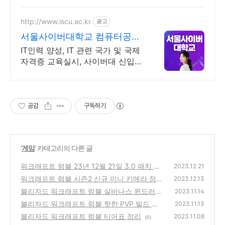
http://www.iscu.ac.kr
광고
서울사이버대학교 컴퓨터공학
과 2026 가을학기 신편입생
IT인력 양성, IT 관련 국가 및 국제
자격증 교육실시, 사이버대 신입생
수 1위 장학금 지급 1위, 학사 석사
박사 온라인복수학위까지
공감
구독하기
'
게임
' 카테고리의 다른 글
워크래프트 럼블 23년 12월 21일 3.0 패치 정
2023.12.21
리
워크래프트 럼블 시즌2 신규 미니 키메라 정보
(0)
2023.12.13
블리자드 워크래프트 럼블 실바나스 윈드러너
(0)
2023.11.14
빌드 조합 정리
블리자드 워크래프트 럼블 핫한 PVP 빌드 정
(0)
2023.11.13
리
블리자드 워크래프트 럼블 티어표 정리
(0)
2023.11.08
(0)